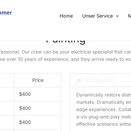
Home
Unser Service
M
Painting
essional. Our crew can be your electrical specialist that can
ve over 10 years of experience, and they arrive ready to w
Price
Construction
$400
Dynamically restore dist
markets. Dramatically e
$400
edge experiences. Collab
a-vis plug-and-play meta
$400
effective scenarios witho