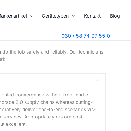
arkenartikel
Gerätetypen
Kontakt
Blog
030 / 58 74 07 55 0
 do the job safely and reliably. Our technicians
ork
ributed convergence without front-end e-
mbrace 2.0 supply chains whereas cutting-
oratively deliver end-to-end scenarios vis-
-services. Appropriately restore cost
ut excellent.