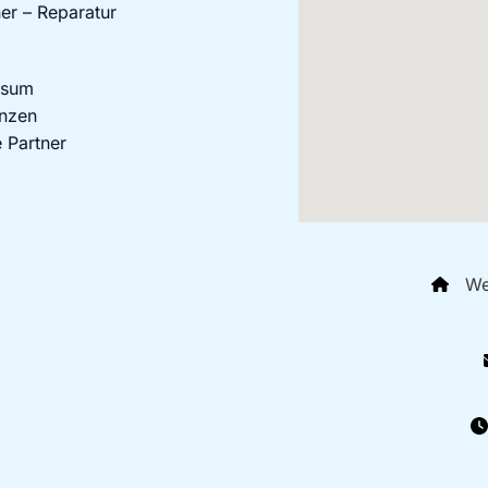
er – Reparatur
ssum
nzen
 Partner
We