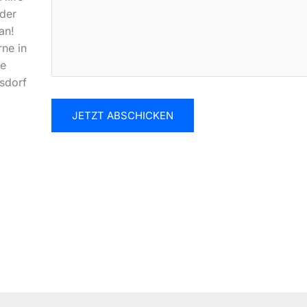
der
an!
rne in
he
rsdorf