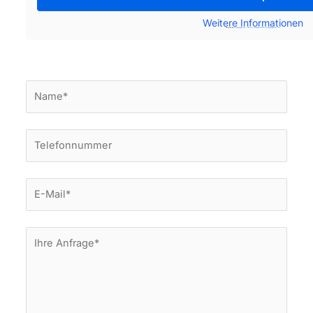
Weitere Informationen
Powered by
embedgooglemaps IT
&
www.lasvegasstatistics.embedgooglemaps.com