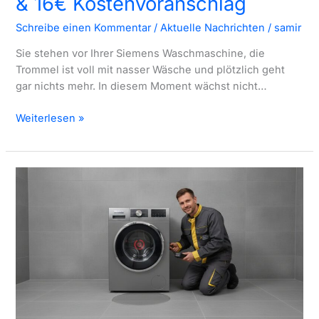
& 16€ Kostenvoranschlag
Schreibe einen Kommentar
/
Aktuelle Nachrichten
/
samir
Sie stehen vor Ihrer Siemens Waschmaschine, die
Trommel ist voll mit nasser Wäsche und plötzlich geht
gar nichts mehr. In diesem Moment wächst nicht…
Siemens
Weiterlesen »
Waschmaschinen
Reparatur
Berlin:
Schnelle
Hilfe
&
16€
Kostenvoranschlag