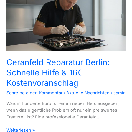
für
nur
16
€
Ceranfeld Reparatur Berlin:
Schnelle Hilfe & 16€
Kostenvoranschlag
Schreibe einen Kommentar
/
Aktuelle Nachrichten
/
samir
Warum hunderte Euro für einen neuen Herd ausgeben,
wenn das eigentliche Problem oft nur ein preiswertes
Ersatzteil ist? Eine professionelle Ceranfeld…
Ceranfeld
Weiterlesen »