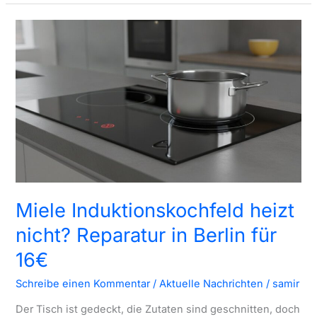
Berlin:
Ihr
lokaler
Kundenservice
mit
16€
Vor-
Ort-
Check
Miele Induktionskochfeld heizt
nicht? Reparatur in Berlin für
16€
Schreibe einen Kommentar
/
Aktuelle Nachrichten
/
samir
Der Tisch ist gedeckt, die Zutaten sind geschnitten, doch