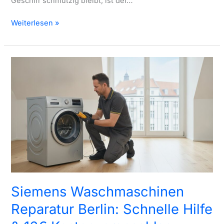
Geschirr schmutzig bleibt, ist der…
Siemens
Weiterlesen »
Geschirrspüler
Reparatur
Berlin:
Schneller
Vor-
Ort-
Service
für
16€
Siemens Waschmaschinen
Reparatur Berlin: Schnelle Hilfe