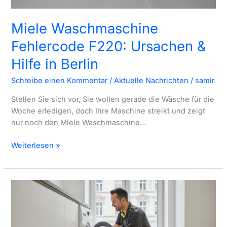
Miele Waschmaschine
Fehlercode F220: Ursachen &
Hilfe in Berlin
Schreibe einen Kommentar
/
Aktuelle Nachrichten
/
samir
Stellen Sie sich vor, Sie wollen gerade die Wäsche für die
Woche erledigen, doch Ihre Maschine streikt und zeigt
nur noch den Miele Waschmaschine…
Miele
Weiterlesen »
Waschmaschine
Fehlercode
F220:
Ursachen
&
Hilfe
in