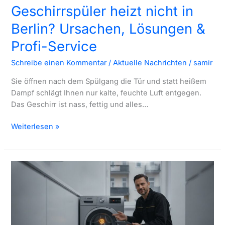
Geschirrspüler heizt nicht in
Berlin? Ursachen, Lösungen &
Profi-Service
Schreibe einen Kommentar
/
Aktuelle Nachrichten
/
samir
Sie öffnen nach dem Spülgang die Tür und statt heißem
Dampf schlägt Ihnen nur kalte, feuchte Luft entgegen.
Das Geschirr ist nass, fettig und alles…
Geschirrspüler
Weiterlesen »
heizt
nicht
in
Berlin?
Ursachen,
Lösungen
&
Profi-