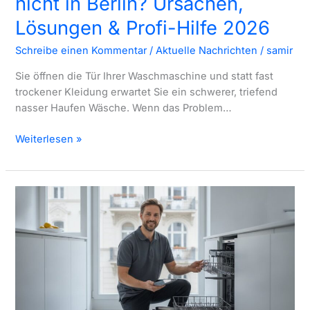
nicht in Berlin? Ursachen,
Lösungen & Profi-Hilfe 2026
Schreibe einen Kommentar
/
Aktuelle Nachrichten
/
samir
Sie öffnen die Tür Ihrer Waschmaschine und statt fast
trockener Kleidung erwartet Sie ein schwerer, triefend
nasser Haufen Wäsche. Wenn das Problem…
Waschmaschine
Weiterlesen »
schleudert
nicht
in
Berlin?
Ursachen,
Lösungen
&
Profi-
Hilfe
2026