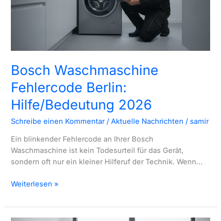
Service
Bosch Waschmaschine
Fehlercode Berlin:
Hilfe/Bedeutung 2026
Schreibe einen Kommentar
/
Aktuelle Nachrichten
/
samir
Ein blinkender Fehlercode an Ihrer Bosch
Waschmaschine ist kein Todesurteil für das Gerät,
sondern oft nur ein kleiner Hilferuf der Technik. Wenn…
Bosch
Weiterlesen »
Waschmaschine
Fehlercode
Berlin: