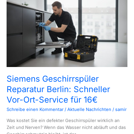
Hilfe/Bedeutung
2026
Siemens Geschirrspüler
Reparatur Berlin: Schneller
Vor-Ort-Service für 16€
Schreibe einen Kommentar
/
Aktuelle Nachrichten
/
samir
Was kostet Sie ein defekter Geschirrspüler wirklich an
Zeit und Nerven? Wenn das Wasser nicht abläuft und das