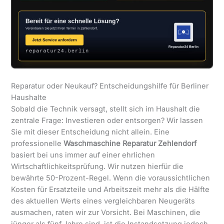
Reparatur oder Neukauf? Entscheidungshilfe für Berliner
Haushalte
Sobald die Technik versagt, stellt sich im Haushalt die
zentrale Frage: Investieren oder entsorgen? Wir lassen
Sie mit dieser Entscheidung nicht allein. Eine
professionelle
Waschmaschine Reparatur Zehlendorf
basiert bei uns immer auf einer ehrlichen
Wirtschaftlichkeitsprüfung. Wir nutzen hierfür die
bewährte 50-Prozent-Regel. Wenn die voraussichtlichen
Kosten für Ersatzteile und Arbeitszeit mehr als die Hälfte
des aktuellen Werts eines vergleichbaren Neugeräts
ausmachen, raten wir zur Vorsicht. Bei Maschinen, die
jünger als fünf Jahre sind, ist die Instandsetzung jedoch