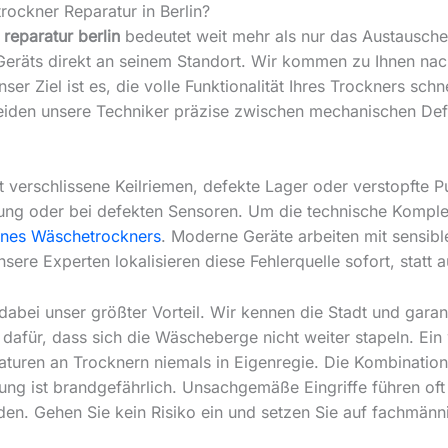
rockner Reparatur in Berlin?
reparatur berlin
bedeutet weit mehr als nur das Austauschen 
Geräts direkt an seinem Standort. Wir kommen zu Ihnen nach
r Ziel ist es, die volle Funktionalität Ihres Trockners sch
heiden unsere Techniker präzise zwischen mechanischen Def
 verschlissene Keilriemen, defekte Lager oder verstopfte P
ung oder bei defekten Sensoren. Um die technische Komplexit
ines Wäschetrockners
. Moderne Geräte arbeiten mit sensible
Unsere Experten lokalisieren diese Fehlerquelle sofort, statt 
t dabei unser größter Vorteil. Wir kennen die Stadt und gar
 dafür, dass sich die Wäscheberge nicht weiter stapeln. Ein 
turen an Trocknern niemals in Eigenregie. Die Kombination
nung ist brandgefährlich. Unsachgemäße Eingriffe führen of
en. Gehen Sie kein Risiko ein und setzen Sie auf fachmän