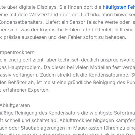
 über digitale Displays. Sie finden dort die
häufigsten Fe
bleme mit dem Wasserstand oder der Luftzirkulation hinweis
ondensatbehälters. Liefert ein Sensor falsche Werte oder ist
icher sind, was der kryptische Fehlercode bedeutet, hilft ei
ik präzise auszulesen und den Fehler sofort zu beheben.
umpentrocknern
 energieeffizient, aber technisch deutlich anspruchsvolle
das Hauptproblem. Da dieser bei vielen Modellen fest verbaut
ssiv verlängern. Zudem streikt oft die Kondensatpumpe. St
den Behälter ab, ist meist eine gründliche Reinigung des 
e erfahrener Experten.
Abluftgeräten
mäßige Reinigung des Kondensators die wichtigste Sofortma
ät schnell und schaltet ab. Ablufttrockner hingegen kämpfen
auch oder Staubablagerungen im Mauerkasten führen zu ein