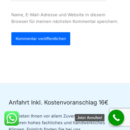
Name, E-Mail-Adresse und Website in diesem
Browser für meinen nächsten Kommentar speichern.
Anfahrt Inkl. Kostenvoranschlag 16€
Wir bieten Ihnen vor allem Zuverlässigkeit. Des
Jetzt Anrufen!
weiteren hohes fachliches und handwerkliches
Können. Folglich finden Sie bei uns