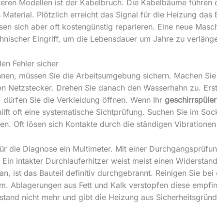
lteren Modellen ist der Kabelbruch. Die Kabelbäume führen 
terial. Plötzlich erreicht das Signal für die Heizung das B
sen sich aber oft kostengünstig reparieren. Eine neue Maschi
technischer Eingriff, um die Lebensdauer um Jahre zu verläng
en Fehler sicher
innen, müssen Sie die Arbeitsumgebung sichern. Machen Sie
den Netzstecker. Drehen Sie danach den Wasserhahn zu. Er
, dürfen Sie die Verkleidung öffnen. Wenn Ihr
geschirrspüler
 hilft oft eine systematische Sichtprüfung. Suchen Sie im S
en. Oft lösen sich Kontakte durch die ständigen Vibration
ür die Diagnose ein Multimeter. Mit einer Durchgangsprüfun
t. Ein intakter Durchlauferhitzer weist meist einen Widers
n, ist das Bauteil definitiv durchgebrannt. Reinigen Sie bei
 Ablagerungen aus Fett und Kalk verstopfen diese empfind
tand nicht mehr und gibt die Heizung aus Sicherheitsgründe