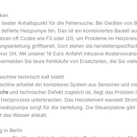
rken
r bester Anhaltspunkt für die Fehlersuche. Bei Geräten von
e defekte Heizpumpe hin. Das ist ein kombiniertes Bauteil
nutzen oft Codes wie F3 oder i20, um Probleme im Heizkrei
ungsanleitung griffbereit. Dort stehen die herstellerspezifi
vor Ort. Mit unserer 16 Euro Anfahrt inklusive Kostenvorans
 vermeiden Sie teure Fehlkäufe von Ersatzteilen, die Sie viell
schine technisch kalt bleibt
aschine arbeitet ein komplexes System aus Sensoren und me
ache
und technischer Defekt zugleich ist, liegt das Problem m
en Heizprozess unterbrechen. Das Heizelement wandelt Str
älzpumpe sorgt für die Verteilung. Die Steuerplatine gibt sc
t das Wasser eiskalt.
 in Berlin