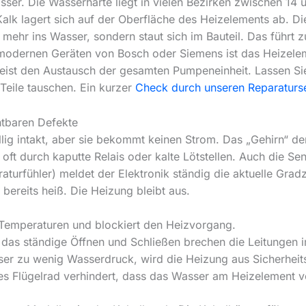
asser. Die Wasserhärte liegt in vielen Bezirken zwischen 14 
 Kalk lagert sich auf der Oberfläche des Heizelements ab. Di
 mehr ins Wasser, sondern staut sich im Bauteil. Das führt 
 modernen Geräten von Bosch oder Siemens ist das Heizelem
 meist den Austausch der gesamten Pumpeneinheit. Lassen S
Teile tauschen. Ein kurzer
Check durch unseren Reparaturs
htbaren Defekte
lig intakt, aber sie bekommt keinen Strom. Das „Gehirn“ der
 oft durch kaputte Relais oder kalte Lötstellen. Auch die S
urfühler) meldet der Elektronik ständig die aktuelle Gradza
bereits heiß. Die Heizung bleibt aus.
Temperaturen und blockiert den Heizvorgang.
das ständige Öffnen und Schließen brechen die Leitungen i
eser zu wenig Wasserdruck, wird die Heizung aus Sicherheits
es Flügelrad verhindert, dass das Wasser am Heizelement v