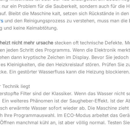
t nur ein Problem für die Sauberkeit, sondern auch für die Hy
uf. Bleibt die Maschine kalt, setzen sich Rückstände in den
rs
und den Reinigungsprozess zu verstehen, muss man die 
g und keine Keimabtötung.
 heizt nicht mehr ursache
stecken oft technische Defekte. M
n jeden Schritt des Programms. Wenn die Elektronik merkt
 sehen dann kryptische Zeichen im Display. Bevor Sie jedoc
 es Kleinigkeiten, die den Heizkreislauf stören. Prüfen Sie
e. Ein gestörter Wasserfluss kann die Heizung blockieren.
r Technik liegt
erstopfte Filter sind der Klassiker. Wenn das Wasser nicht sc
 Ein weiteres Phänomen ist der Saugheber-Effekt. Ist der Ab
risch erwärmte Wasser sofort wieder ab. Die Maschine zieht
uch Ihre Programmauswahl. Im ECO-Modus arbeitet das Gerät
 Öffnen manchmal kühl an, ist aber völlig normal. Testen Sie