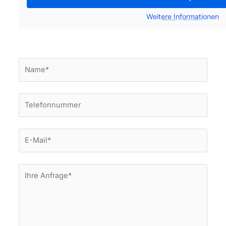
Weitere Informationen
Powered by
embedgooglemaps IT
&
www.lasvegasstatistics.embedgooglemaps.com