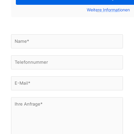
Weitere Informationen
Powered by
embedgooglemaps IT
&
www.lasvegasstatistics.embedgooglemaps.com