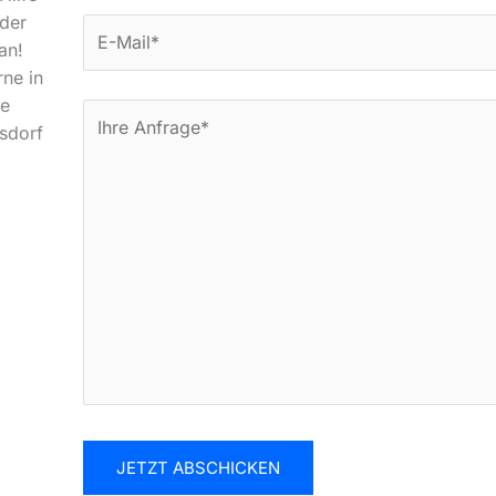
der
an!
rne in
he
rsdorf