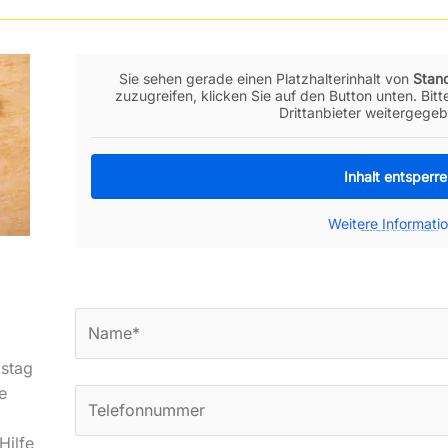
Sie sehen gerade einen Platzhalterinhalt von
Stan
zuzugreifen, klicken Sie auf den Button unten. Bit
Drittanbieter weitergege
Inhalt entsperr
Weitere Informati
Powered by
embedgooglemaps IT
&
www.lasvegasstatistics.embedgooglemaps.com
stag
e
Hilfe