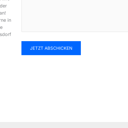
der
an!
rne in
he
rsdorf