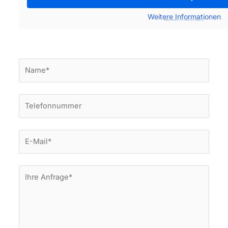
Weitere Informationen
Powered by
embedgooglemaps IT
&
www.lasvegasstatistics.embedgooglemaps.com