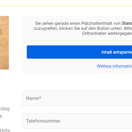
Sie sehen gerade einen Platzhalterinhalt von
Stan
zuzugreifen, klicken Sie auf den Button unten. Bit
Drittanbieter weitergege
Inhalt entsperr
Weitere Informati
Powered by
embedgooglemaps IT
&
www.lasvegasstatistics.embedgooglemaps.com
stag
e
Hilfe