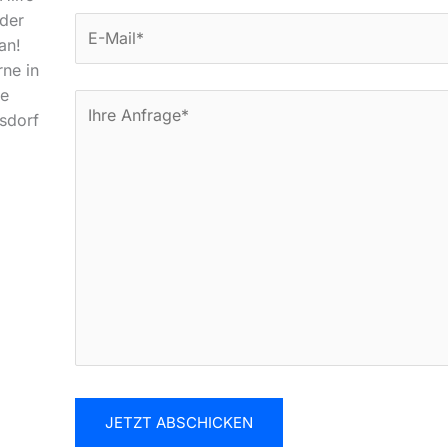
der
an!
rne in
he
rsdorf