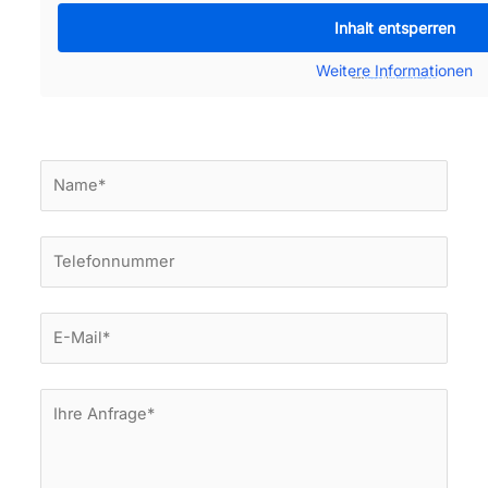
Inhalt entsperren
Weitere Informationen
Powered by
embedgooglemaps IT
&
www.lasvegasstatistics.embedgooglemaps.com