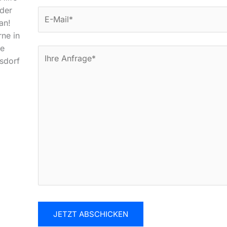
der
an!
rne in
he
rsdorf