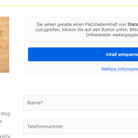
Sie sehen gerade einen Platzhalterinhalt von
Stan
zuzugreifen, klicken Sie auf den Button unten. Bit
Drittanbieter weitergege
Inhalt entsperr
Weitere Informati
Powered by
embedgooglemaps IT
&
www.lasvegasstatistics.embedgooglemaps.com
stag
e
Hilfe